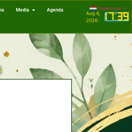
Nederlands
▼
na
Media
Agenda
Aug 6,
17
:
39
2026
s