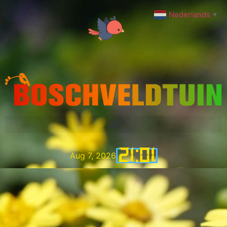
Nederlands
▼
21
:
01
Aug 7, 2026