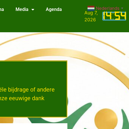
Nederlands
na
Media
Agenda
▼
Aug 7,
14
:
54
2026
le bijdrage of andere
Onze eeuwige dank