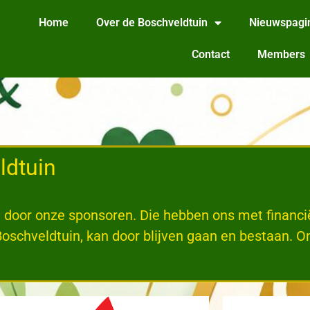
Home
Over de Boschveldtuin
Nieuwspagi
Contact
Members
ldtuin
door onze sponsoren. Die hebben ons met financië
Boschveldtuin, kan door blijven gaan en bestaan. 