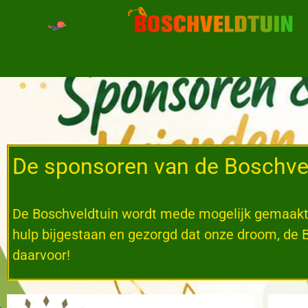
De sponsoren van de Boschve
De Boschveldtuin wordt mede mogelijk gemaakt 
hulp bijgestaan en gezorgd dat onze droom, de 
daarvoor!