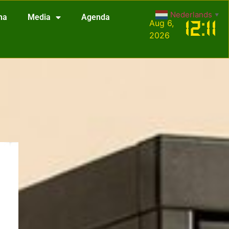
Nederlands
▼
na
Media
Agenda
Aug 6,
12
:
11
2026