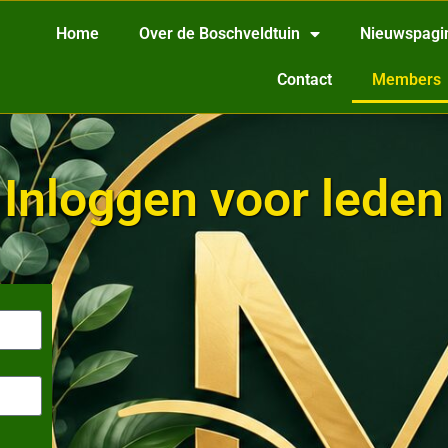
Home
Over de Boschveldtuin
Nieuwspagi
Contact
Members
Inloggen voor leden