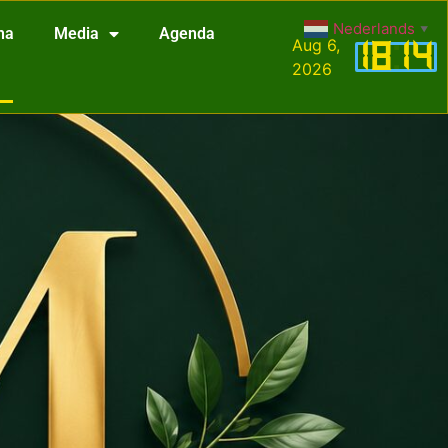
Nederlands
▼
na
Media
Agenda
Aug 6,
18
:
14
2026