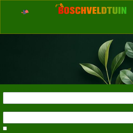
Gebruikersnaam of e-mailadres
Wachtwoord
Onthoud mij