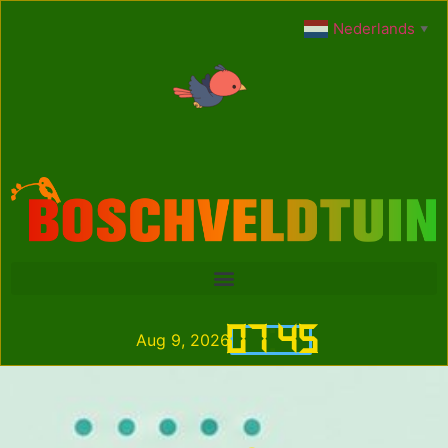
Nederlands
▼
07
:
45
Aug 9, 2026