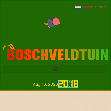
Nederlands
▼
20
:
18
Aug 10, 2026