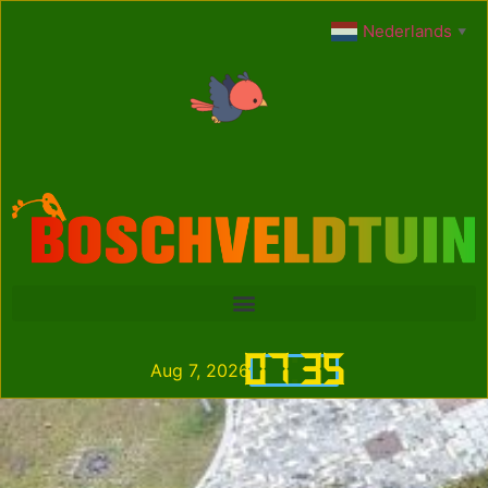
Nederlands
▼
07
:
35
Aug 7, 2026