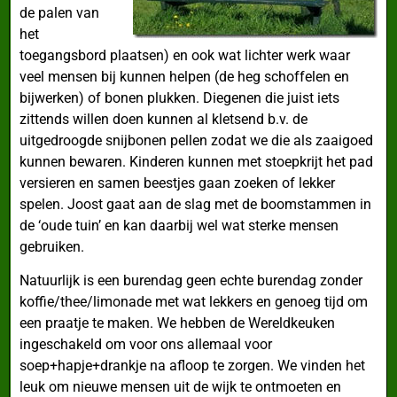
de palen van
het
toegangsbord plaatsen) en ook wat lichter werk waar
veel mensen bij kunnen helpen (de heg schoffelen en
bijwerken) of bonen plukken. Diegenen die juist iets
zittends willen doen kunnen al kletsend b.v. de
uitgedroogde snijbonen pellen zodat we die als zaaigoed
kunnen bewaren. Kinderen kunnen met stoepkrijt het pad
versieren en samen beestjes gaan zoeken of lekker
spelen. Joost gaat aan de slag met de boomstammen in
de ‘oude tuin’ en kan daarbij wel wat sterke mensen
gebruiken.
Natuurlijk is een burendag geen echte burendag zonder
koffie/thee/limonade met wat lekkers en genoeg tijd om
een praatje te maken. We hebben de Wereldkeuken
ingeschakeld om voor ons allemaal voor
soep+hapje+drankje na afloop te zorgen. We vinden het
leuk om nieuwe mensen uit de wijk te ontmoeten en