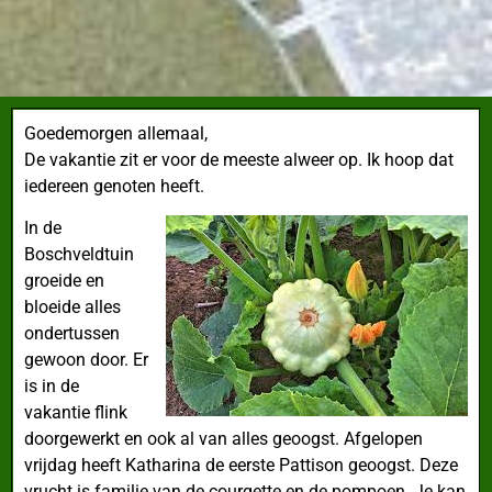
Goedemorgen allemaal,
De vakantie zit er voor de meeste alweer op. Ik hoop dat
iedereen genoten heeft.
In de
Boschveldtuin
groeide en
bloeide alles
ondertussen
gewoon door. Er
is in de
vakantie flink
doorgewerkt en ook al van alles geoogst. Afgelopen
vrijdag heeft Katharina de eerste Pattison geoogst. Deze
vrucht is familie van de courgette en de pompoen. Je kan