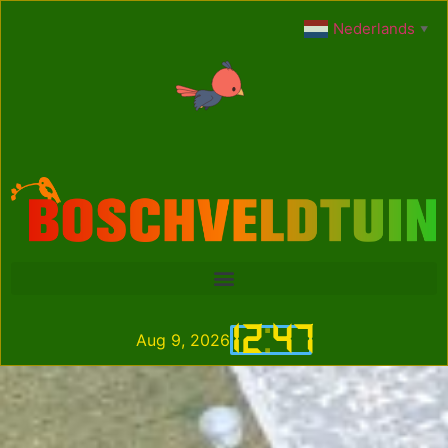
Nederlands
▼
12
:
47
Aug 9, 2026