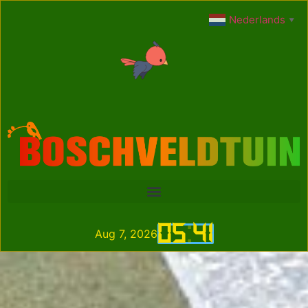
Nederlands
▼
05
:
41
Aug 7, 2026