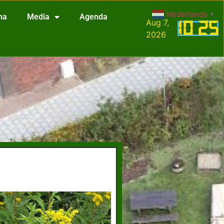
Nederlands
▼
na
Media
Agenda
Aug 7,
10
:
25
2026