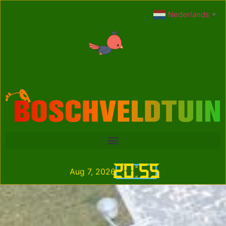
Nederlands
▼
20
:
55
Aug 7, 2026