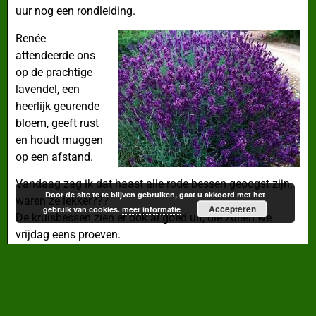
uur nog een rondleiding.
Renée
attendeerde ons
op de prachtige
lavendel, een
heerlijk geurende
bloem, geeft rust
en houdt muggen
op een afstand.
Vandaag zag ik dat haast alle rode bessen geoogst zijn,
Door de site te te blijven gebruiken, gaat u akkoord met het
waren ze lekker???
Accepteren
gebruik van cookies.
meer informatie
De kruisbessen zien er ook al goed uit, die zullen we
vrijdag eens proeven.
Tot vrijdag allemaal, tuingroetjes,
Jeanne