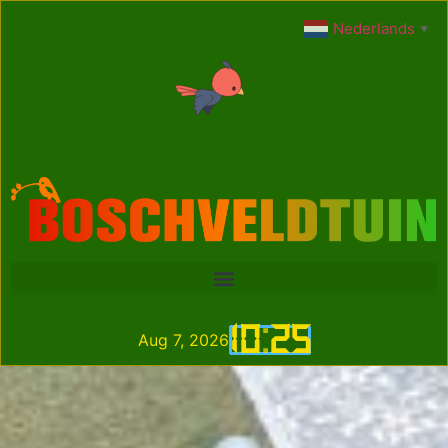
Nederlands
▼
10
:
25
Aug 7, 2026