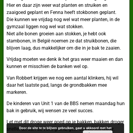
Hier en daar zijn weer wat planten en struiken en
zaaigoed geplant en Fenna heeft stokbonen geplant.
Die kunnen we vrijdag nog wel wat meer planten, in de
gymzaal liggen nog wel wat stokken.
Niet alle bonen groeien aan stokken, je hebt ook
stambonen, in België noemen ze dat struikbonen, die
blijven laag, dus makkelijker om die in je bak te zaaien.
Vrijdag moeten we denk ik het gras weer maaien en dan
kunnen er misschien de banken wel op.
Van Robbert krijgen we nog een aantal klinkers, hij wil
daar het laatste pad, langs de grondbakken mee
markeren.
De kinderen van Unit 1 van de BBS nemen maandag hun
bak in gebruik, wij wensen ze veel succes.
Let met dit droge weer goed op je bakken, bakken droger
Door de site te te blijven gebruiken, gaat u akkoord met het
sneller uit dan de volle grond, geef dus op tijd water.