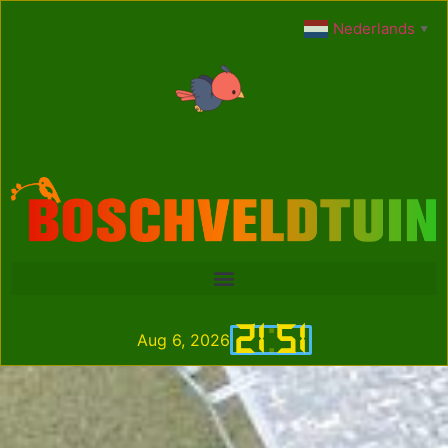
Nederlands
▼
21
:
51
Aug 6, 2026