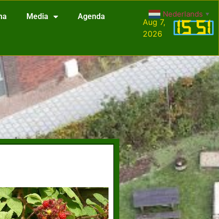
Nederlands
▼
na
Media
Agenda
Aug 7,
15
:
51
2026