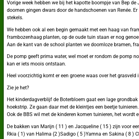
Vorige week hebben we bij het kapotte boompje van Bep de Ja
doornen gingen dwars door de handschoenen van Renée. Er 
stekels.
We hebben ook al een begin gemaakt met een haag van framb
frambozenhaag planten, op de oude tuin staan er nog genoe
Aan de kant van de school planten we doornloze bramen, fra
De pomp geeft prima water, wel moet er rondom de pomp nog b
kan er iets moois ontstaan.
Heel voorzichtig komt er een groene waas over het grasveld i
Zie je het?
Het kinderdagverblijf de Boterbloem gaat een lage grondbak
hoekstrip. Ze gaan daar met de kleintjes een beetje tuinieren.
Ook de BBS wil met de kinderen komen tuinieren, het wordt ec
De bakken van Marijn ( 11 ) en Jacqueline ( 15 ) zijn voor ee
Rkia ( 1) van Halima (2 )Sadigo ( 5 )Yamna en Sakina ( 8 ) C