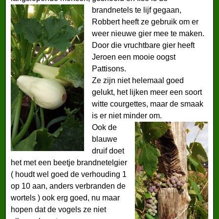
brandnetels te lijf gegaan,
Robbert heeft ze gebruik om er
weer nieuwe gier mee te maken.
Door die vruchtbare gier heeft
Jeroen een mooie oogst
Pattisons.
Ze zijn niet helemaal goed
gelukt, het lijken meer een soort
witte courgettes, maar de smaak
is er niet minder om.
Ook de
blauwe
druif doet
het met een beetje brandnetelgier
( houdt wel goed de verhouding 1
op 10 aan, anders verbranden de
wortels ) ook erg goed, nu maar
hopen dat de vogels ze niet