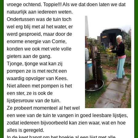
vroege ochtend. Toppie!!! Als we dat doen laten we dat
natuurlijk aan iedereen weten.
Ondertussen was de tuin toch
wel erg blij met al het water, er
werd gesproeid, maar door de
enorme energie van Corrie,
konden we ook met vele volle
gieters aan de gang.
Tjonge, tjonge wat kan zij
pompen ze is met recht een
waardig opvolger van Kees.
Niet alleen met pompen is het
een ster, ze is ook de
lijstjesvrouw van de tuin.
Ze probeert momenteel al het wel
een wee van de tuin te vangen in goed leesbare lijstjes,
zodat iedereen bijvoorbeeld kan zien waar, wat en hoe
alles is geregeld.
In de keet hangt om het hoekje al een lijst met alle