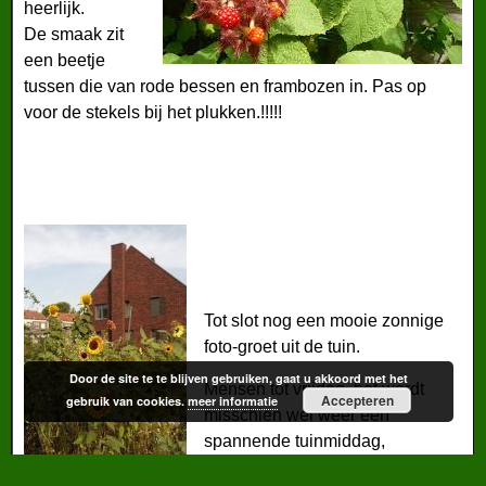
heerlijk.
De smaak zit
een beetje
tussen die van rode bessen en frambozen in. Pas op
voor de stekels bij het plukken.!!!!!
Tot slot nog een mooie zonnige
foto-groet uit de tuin.
Door de site te te blijven gebruiken, gaat u akkoord met het
Mensen tot vrijdag, het wordt
Accepteren
gebruik van cookies.
meer informatie
misschien wel weer een
spannende tuinmiddag,
tuingroetjes, Jeanne