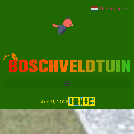
Nederlands
▼
07
:
03
Aug 9, 2026