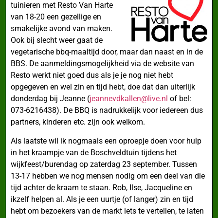
tuinieren met Resto Van Harte
van 18-20 een gezellige en
smakelijke avond van maken.
Ook bij slecht weer gaat de
vegetarische bbq-maaltijd door, maar dan naast en in de
BBS. De aanmeldingsmogelijkheid via de website van
Resto werkt niet goed dus als je je nog niet hebt
opgegeven en wel zin en tijd hebt, doe dat dan uiterlijk
donderdag bij Jeanne (
jeannevdkallen@live.nl
of bel:
073-6216438). De BBQ is nadrukkelijk voor iedereen dus
partners, kinderen etc. zijn ook welkom.
Als laatste wil ik nogmaals een oproepje doen voor hulp
in het kraampje van de Boschveldtuin tijdens het
wijkfeest/burendag op zaterdag 23 september. Tussen
13-17 hebben we nog mensen nodig om een deel van die
tijd achter de kraam te staan. Rob, Ilse, Jacqueline en
ikzelf helpen al. Als je een uurtje (of langer) zin en tijd
hebt om bezoekers van de markt iets te vertellen, te laten