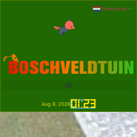
Nederlands
▼
01
:
23
Aug 9, 2026