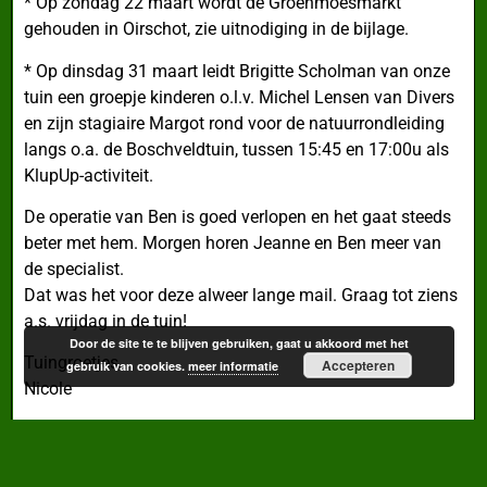
* Op zondag 22 maart wordt de Groenmoesmarkt
gehouden in Oirschot, zie uitnodiging in de bijlage.
* Op dinsdag 31 maart leidt Brigitte Scholman van onze
tuin een groepje kinderen o.l.v. Michel Lensen van Divers
en zijn stagiaire Margot rond voor de natuurrondleiding
langs o.a. de Boschveldtuin, tussen 15:45 en 17:00u als
KlupUp-activiteit.
De operatie van Ben is goed verlopen en het gaat steeds
beter met hem. Morgen horen Jeanne en Ben meer van
de specialist.
Dat was het voor deze alweer lange mail. Graag tot ziens
a.s. vrijdag in de tuin!
Door de site te te blijven gebruiken, gaat u akkoord met het
Tuingroetjes,
Accepteren
gebruik van cookies.
meer informatie
Nicole
Flyer 2015 Groenmoesmarkt