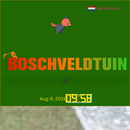
Nederlands
▼
09
:
58
Aug 6, 2026