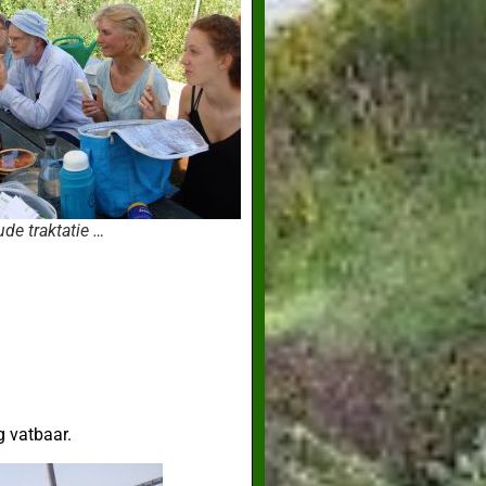
de traktatie …
g vatbaar.