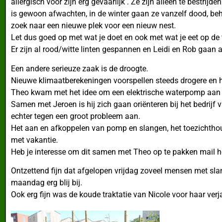
allergisch voor zijn erg gevaarlijk . Ze zijn alleen te bestrijd
is gewoon afwachten, in de winter gaan ze vanzelf dood, beha
zoek naar een nieuwe plek voor een nieuw nest.
Let dus goed op met wat je doet en ook met wat je eet op de 
Er zijn al rood/witte linten gespannen en Leidi en Rob gaa
Een andere serieuze zaak is de droogte.
Nieuwe klimaatberekeningen voorspellen steeds drogere en 
Theo kwam met het idee om een elektrische waterpomp aan 
Samen met Jeroen is hij zich gaan oriënteren bij het bedrij
echter tegen een groot probleem aan.
Het aan en afkoppelen van pomp en slangen, het toezichthoud
met vakantie.
Heb je interesse om dit samen met Theo op te pakken mail
Ontzettend fijn dat afgelopen vrijdag zoveel mensen met sl
maandag erg blij bij.
Ook erg fijn was de koude traktatie van Nicole voor haar ver