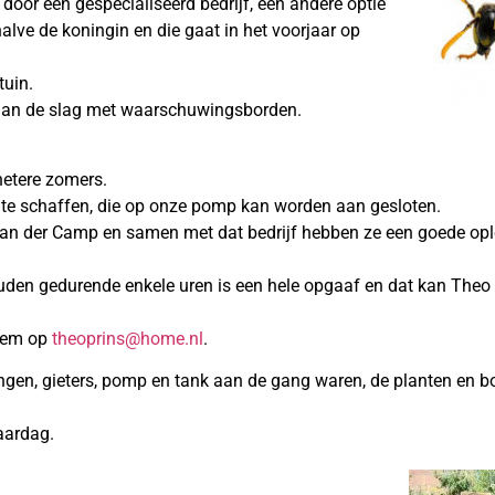
en door een gespecialiseerd bedrijf, een andere optie
lve de koningin en die gaat in het voorjaar op
tuin.
n aan de slag met waarschuwingsborden.
hetere zomers.
te schaffen, die op onze pomp kan worden aan gesloten.
f van der Camp en samen met dat bedrijf hebben ze een goede op
en gedurende enkele uren is een hele opgaaf en dat kan Theo ni
 hem op
theoprins@home.nl
.
angen, gieters, pomp en tank aan de gang waren, de planten en 
jaardag.