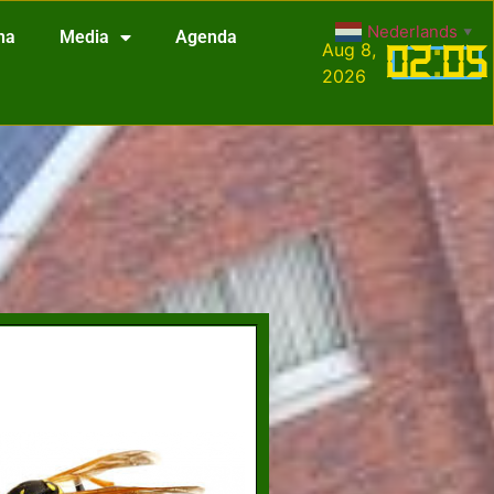
Nederlands
▼
na
Media
Agenda
Aug 8,
02
:
05
2026