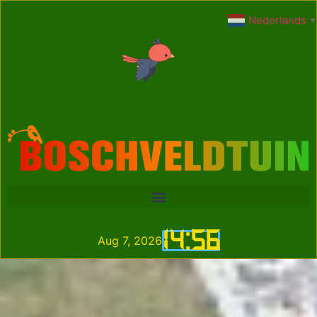
Nederlands
▼
14
:
56
Aug 7, 2026