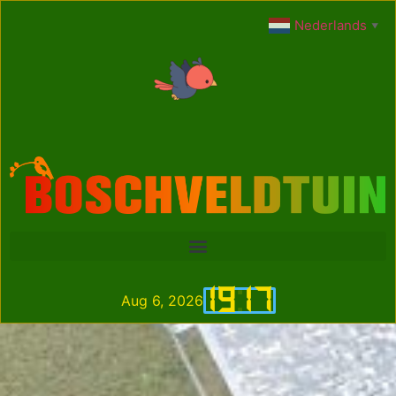
Nederlands
▼
19
:
17
Aug 6, 2026