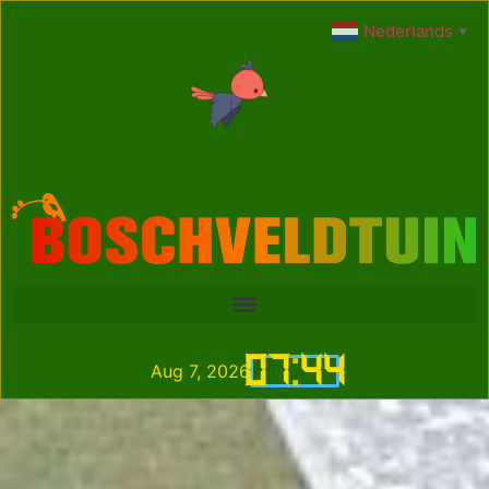
Nederlands
▼
07
:
44
Aug 7, 2026