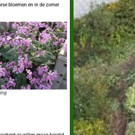
aarse bloemen en in de zomer
ing
oekerd ze willen graag bevrijd