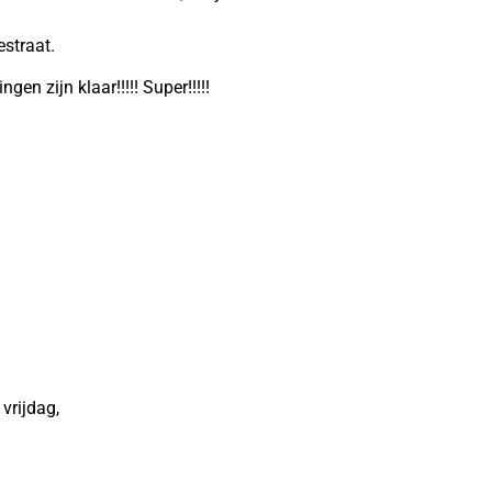
estraat.
n zijn klaar!!!!! Super!!!!!
 vrijdag,