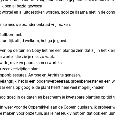
ik ben al bezig geweest.
t wortel en al uitgestoken worden, gooi ze daarna niet in de co
onze nieuwe brander onkruid vrij maken.
 Zaltbommel.
atuurlijk altijd welkom, het ga je goed.
ven op de tuin en Coby liet me een plantje zien dat zij in het kle
ortel, die zie je niet zo vaak.
witte, roze en paarse smeerwortels.
 zeer veelzijdige plant.
sportblessures, Artrose en Artritis te genezen.
l belangrijk, het is een bodemverbeteraar, groenbemester en een w
ar eens op google, de plant heeft heel veel mogelijkheden.
goed in de gaten en bescherm je kwetsbare plantjes op tijd t
in weer voor de Copernikkel aan de Copernicuslaan, ik probeer 
 maken voor onze tuin, als je het leuk vindt om dat ook een uurt