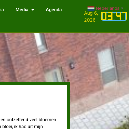
Nederlands
▼
na
Media
Agenda
Aug 6,
03
:
47
2026
n en ontzettend veel bloemen.
loei, ik had uit mijn