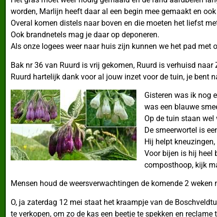
worden, Marlijn heeft daar al een begin mee gemaakt en ook 
Overal komen distels naar boven en die moeten het liefst me
Ook brandnetels mag je daar op deponeren.
Als onze logees weer naar huis zijn kunnen we het pad met 
Bak nr 36 van Ruurd is vrij gekomen, Ruurd is verhuisd naar
Ruurd hartelijk dank voor al jouw inzet voor de tuin, je bent n
Gisteren was ik nog e
was een blauwe smeerw
Op de tuin staan wel 
De smeerwortel is een
Hij helpt kneuzingen, 
Voor bijen is hij hee
composthoop, kijk ma
Mensen houd de weersverwachtingen de komende 2 weken nog 
O, ja zaterdag 12 mei staat het kraampje van de Boschveldtu
te verkopen, om zo de kas een beetje te spekken en reclame te