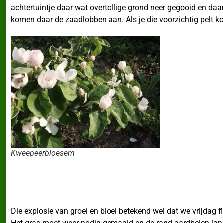
achtertuintje daar wat overtollige grond neer gegooid en da
komen daar de zaadlobben aan. Als je die voorzichtig pelt k
Kweepeerbloesem
Die explosie van groei en bloei betekend wel dat we vrijdag 
Het gras moet weer nodig gemaaid en de rand aardbeien lang