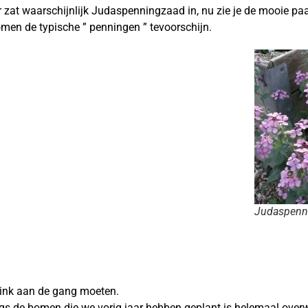
ar zat waarschijnlijk Judaspenningzaad in, nu zie je de mooie p
omen de typische ” penningen ” tevoorschijn.
Judaspenn
flink aan de gang moeten.
s de bomen die we vorig jaar hebben geplant is helemaal overw