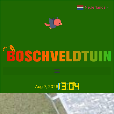
Nederlands
▼
13
:
04
Aug 7, 2026