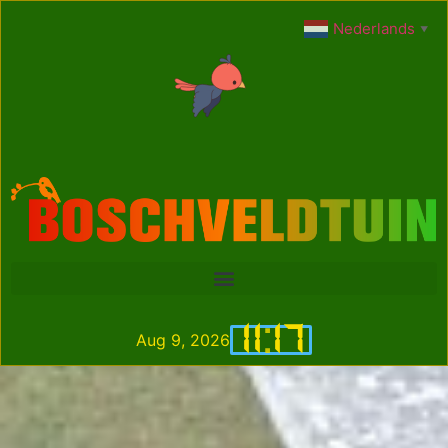
Nederlands
▼
11
:
17
Aug 9, 2026