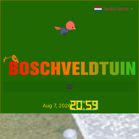
Nederlands
▼
20
:
59
Aug 7, 2026