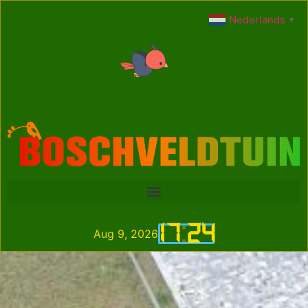
Nederlands
▼
17
:
24
Aug 9, 2026