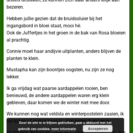
bezeren.
Hebben jullie gezien dat de bruidssluier bij het
ingangsbord in bloei staat, mooi hè.
Ook de Juffertjes in het groen in de bak van Rosa bloeien
al prachtig.
Connie moet haar andijvie uitplanten, anders blijven de
planten te klein.
Mustapha kan zijn boontjes oogsten, nu zijn ze nog
lekker.
Ik ga vrijdag wat paarse aardappelen rooien, ben
benieuwd, de andere aardappelen waren erg klein
gebleven, daar komen we de winter niet mee door.
We kunnen nog wat veldsla en winterpostelein zaaien, ik
zal kijken of er nog zaad is , dan neem ik dat mee.
Door de site te te blijven gebruiken, gaat u akkoord met het
Accepteren
gebruik van cookies.
meer informatie
En tot slot, de tuin en zeker de bakken zijn kurkdroog, dus