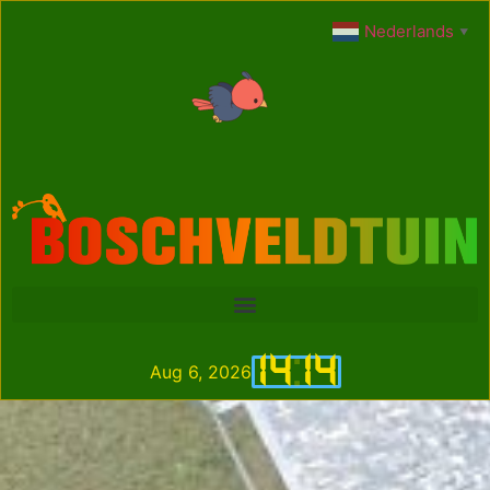
Nederlands
▼
14
:
14
Aug 6, 2026