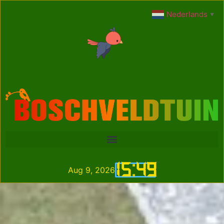
Nederlands
▼
15
:
49
Aug 9, 2026