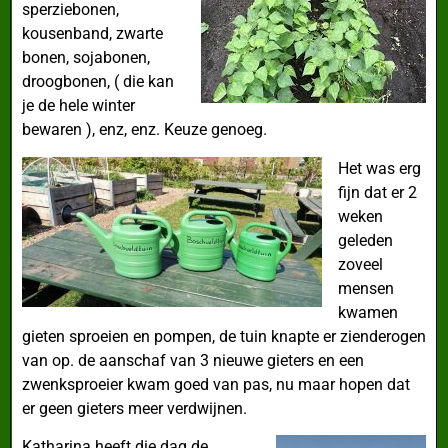
sperziebonen,
kousenband, zwarte
bonen, sojabonen,
droogbonen, ( die kan
je de hele winter
bewaren ), enz, enz. Keuze genoeg.
Het was erg
fijn dat er 2
weken
geleden
zoveel
mensen
kwamen
gieten sproeien en pompen, de tuin knapte er zienderogen
van op. de aanschaf van 3 nieuwe gieters en een
zwenksproeier kwam goed van pas, nu maar hopen dat
er geen gieters meer verdwijnen.
Katharina heeft die dag de