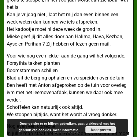
het is.
Kan je vrijdag niet , laat het mij dan even binnen een
week weten dan kunnen we iets afspreken.
Het kadootje moet nl deze week de grond in.
Mieke geef jij dit alles door aan Halima, Hava, Kezban,
Ayse en Perihan ? Zij hebben of lezen geen mail.
Voor wie nog even lekker aan de gang wil het volgende:
Forsythia takken planten
Boomstammen schillen
Blad uit de berging ophalen en verspreiden over de tuin
Ben heeft met Anton afgeproken op de tuin voor overleg
ivm met het leemovenafdak, kunnen we daar ook mee
verder.
Schoffelen kan natuurlijk ook altijd.
We stoppen bijtijds, want het wordt al vroeg donker.
Door de site te te blijven gebruiken, gaat u akkoord met het
Nog even een correctie.
Accepteren
gebruik van cookies.
meer informatie
In jullie map staat het Face-book adres verkeerd het moet