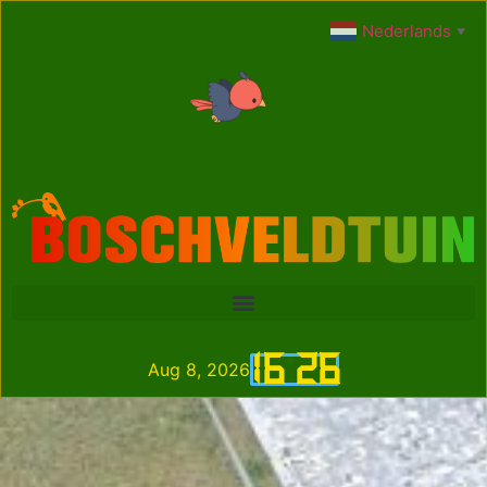
Nederlands
▼
16
:
26
Aug 8, 2026