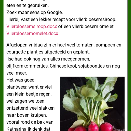
eten en te gebruiken.
Zoek maar eens op Google.
Hierbij vast een lekker recept voor vlierbloesemsiroop.
Vlierbloesemsiroop.docx
of een vlierbloesem omelet
Vlierbloesemomelet.docx
Afgelopen vrijdag zijn er heel veel tomaten, pompoen en
courgette plantjes uitgedeeld en geplant.
Ilse had ook nog van alles meegenomen,
olijfkomkommertjes, Chinese kool, sojaboontjes en nog
veel meer.
Het was goed
plantweer, want er viel
een klein beetje regen,
wel zagen we toen
ontzettend veel slakken
naar boven kruipen,
vooral rond de bak van
Katharina ik denk dat