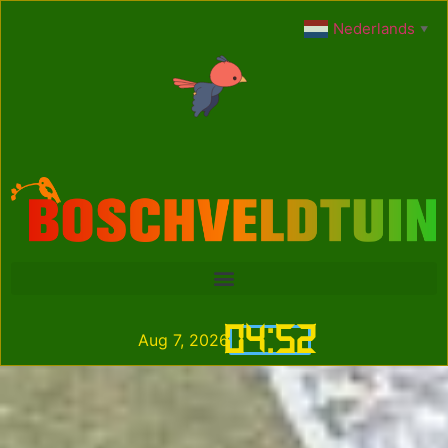
Nederlands
▼
04
:
52
Aug 7, 2026