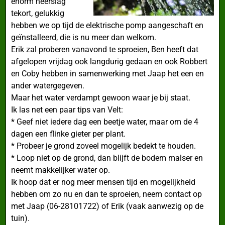
enorm neerslag
tekort, gelukkig
hebben we op tijd de elektrische pomp aangeschaft en
geïnstalleerd, die is nu meer dan welkom.
Erik zal proberen vanavond te sproeien, Ben heeft dat
afgelopen vrijdag ook langdurig gedaan en ook Robbert
en Coby hebben in samenwerking met Jaap het een en
ander watergegeven.
Maar het water verdampt gewoon waar je bij staat.
Ik las net een paar tips van Velt:
* Geef niet iedere dag een beetje water, maar om de 4
dagen een flinke gieter per plant.
* Probeer je grond zoveel mogelijk bedekt te houden.
* Loop niet op de grond, dan blijft de bodem malser en
neemt makkelijker water op.
Ik hoop dat er nog meer mensen tijd en mogelijkheid
hebben om zo nu en dan te sproeien, neem contact op
met Jaap (06-28101722) of Erik (vaak aanwezig op de
tuin).