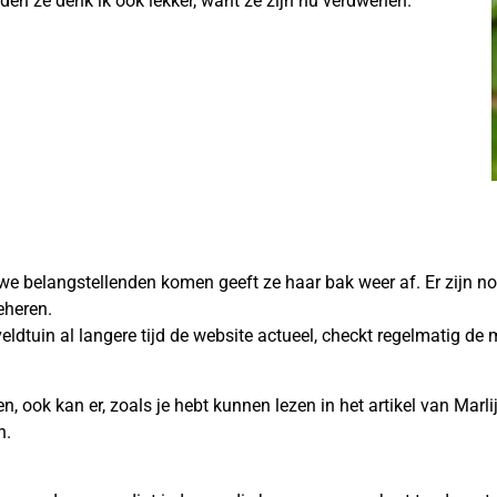
den ze denk ik ook lekker, want ze zijn nu verdwenen.
uwe belangstellenden komen geeft ze haar bak weer af. Er zijn n
eheren.
eldtuin al langere tijd de website actueel, checkt regelmatig d
, ook kan er, zoals je hebt kunnen lezen in het artikel van Marlij
n.