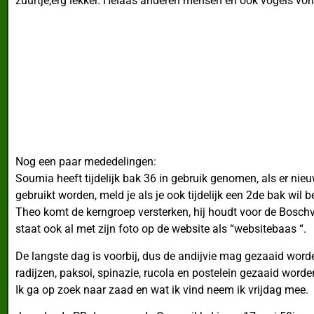
zuurtje,erg lekker. Helaas anderen mensen en ook vogels von
Nog een paar mededelingen:
Soumia heeft tijdelijk bak 36 in gebruik genomen, als er nie
gebruikt worden, meld je als je ook tijdelijk een 2de bak wil b
Theo komt de kerngroep versterken, hij houdt voor de Boschv
staat ook al met zijn foto op de website als “websitebaas “.
De langste dag is voorbij, dus de andijvie mag gezaaid worden
radijzen, paksoi, spinazie, rucola en postelein gezaaid worde
Ik ga op zoek naar zaad en wat ik vind neem ik vrijdag mee.