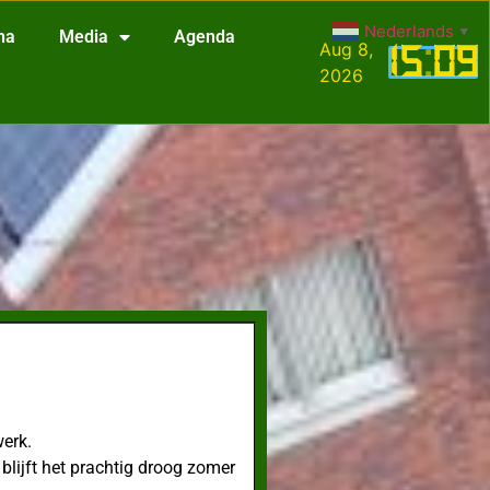
Nederlands
▼
na
Media
Agenda
Aug 8,
15
:
09
2026
werk.
lijft het prachtig droog zomer