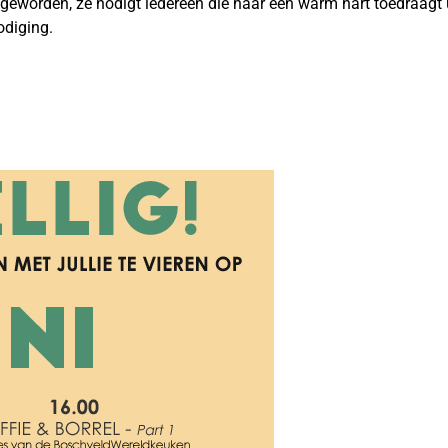
eworden, ze nodigt iedereen die haar een warm hart toedraagt u
odiging.