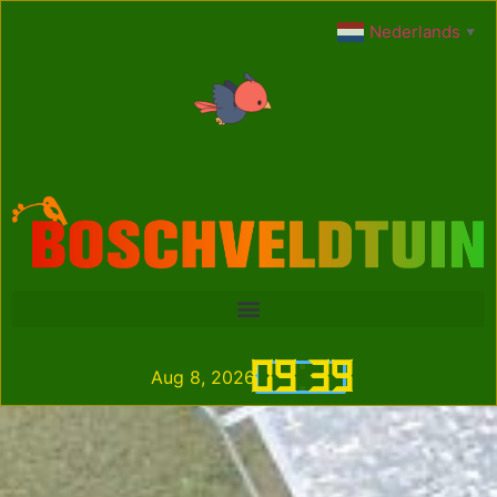
Nederlands
▼
09
:
39
Aug 8, 2026