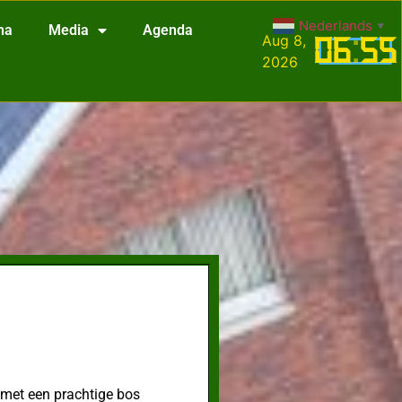
Nederlands
▼
na
Media
Agenda
Aug 8,
06
:
55
2026
 met een prachtige bos