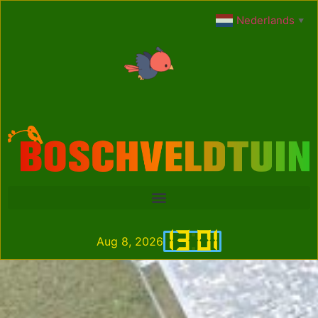
Nederlands
▼
13
:
01
Aug 8, 2026