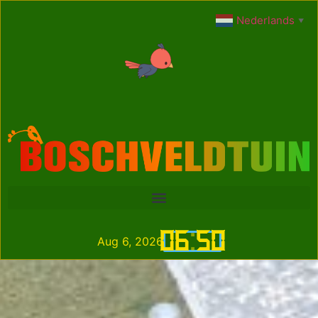
Nederlands
▼
06
:
50
Aug 6, 2026