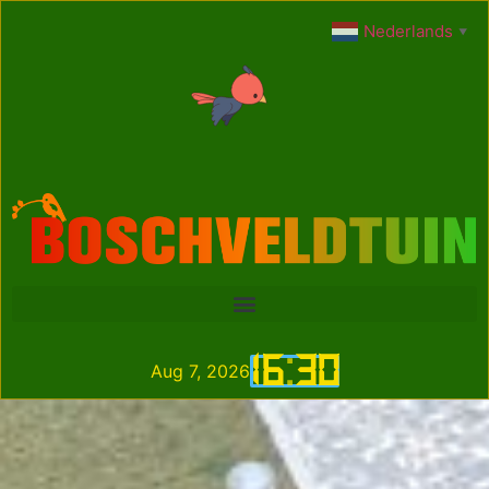
Nederlands
▼
16
:
30
Aug 7, 2026