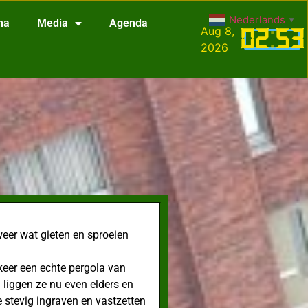
Nederlands
▼
na
Media
Agenda
Aug 8,
02
:
53
2026
weer wat gieten en sproeien
eer een echte pergola van
 liggen ze nu even elders en
stevig ingraven en vastzetten