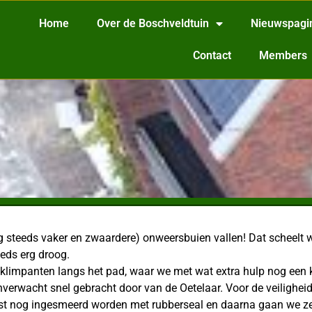
Home
Over de Boschveldtuin
Nieuwspagi
Contact
Members
g steeds vaker en zwaardere) onweersbuien vallen! Dat scheelt 
eds erg droog.
limpanten langs het pad, waar we met wat extra hulp nog een k
erwacht snel gebracht door van de Oetelaar. Voor de veiligheid
st nog ingesmeerd worden met rubberseal en daarna gaan we ze 