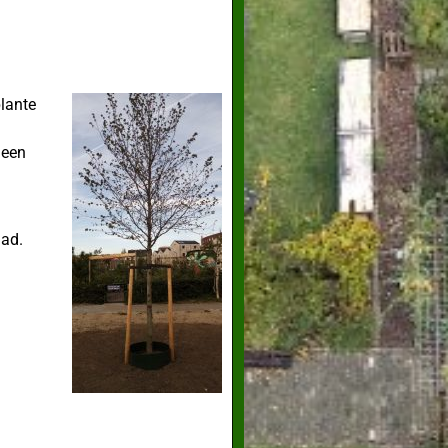
plante
 een
had.