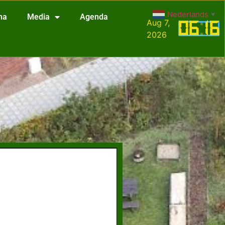
Nederlands
▼
na
Media
Agenda
Aug 7,
06
:
16
2026