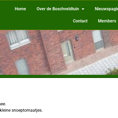
Home
Over de Boschveldtuin
Nieuwspagi
Contact
Members
mee.
n kleine snoeptomaatjes.