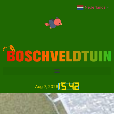
Nederlands
▼
15
:
42
Aug 7, 2026