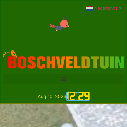
Nederlands
▼
12
:
29
Aug 10, 2026