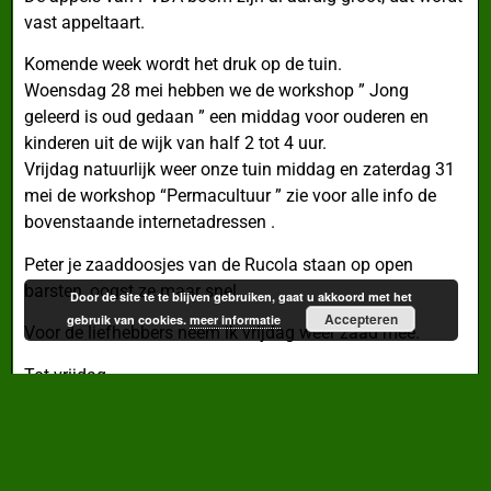
vast appeltaart.
Komende week wordt het druk op de tuin.
Woensdag 28 mei hebben we de workshop ” Jong
geleerd is oud gedaan ” een middag voor ouderen en
kinderen uit de wijk van half 2 tot 4 uur.
Vrijdag natuurlijk weer onze tuin middag en zaterdag 31
mei de workshop “Permacultuur ” zie voor alle info de
bovenstaande internetadressen .
Peter je zaaddoosjes van de Rucola staan op open
barsten, oogst ze maar snel.
Door de site te te blijven gebruiken, gaat u akkoord met het
Accepteren
gebruik van cookies.
meer informatie
Voor de liefhebbers neem ik vrijdag weer zaad mee.
Tot vrijdag,
Tuingroetjes,
Jeanne