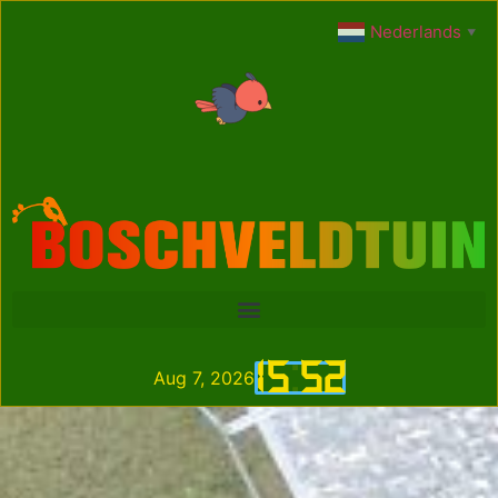
Nederlands
▼
15
:
52
Aug 7, 2026