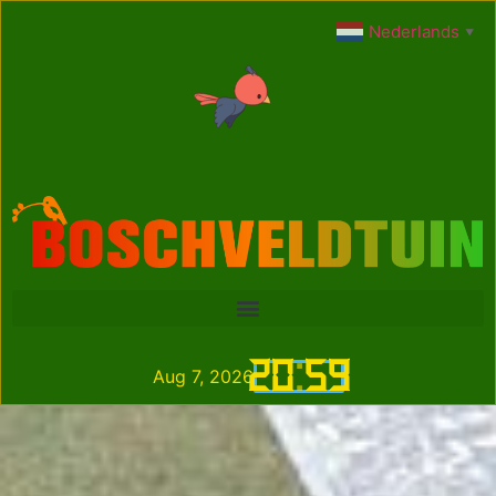
Nederlands
▼
20
:
59
Aug 7, 2026