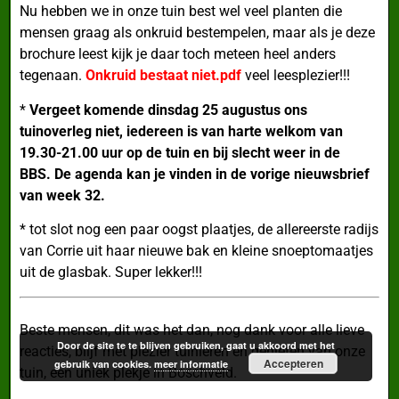
Nu hebben we in onze tuin best wel veel planten die
mensen graag als onkruid bestempelen, maar als je deze
brochure leest kijk je daar toch meteen heel anders
tegenaan.
Onkruid bestaat niet.pdf
veel leesplezier!!!
*
Vergeet komende dinsdag 25 augustus ons
tuinoverleg niet, iedereen is van harte welkom van
19.30-21.00 uur op de tuin en bij slecht weer in de
BBS.
De agenda kan je vinden in de vorige nieuwsbrief
van week 32.
* tot slot nog een paar oogst plaatjes, de allereerste radijs
van Corrie uit haar nieuwe bak en kleine snoeptomaatjes
uit de glasbak. Super lekker!!!
Beste mensen, dit was het dan, nog dank voor alle lieve
Door de site te te blijven gebruiken, gaat u akkoord met het
reacties, blijf met plezier tuinieren en genieten van onze
Accepteren
gebruik van cookies.
meer informatie
tuin, een uniek plekje in Boschveld.