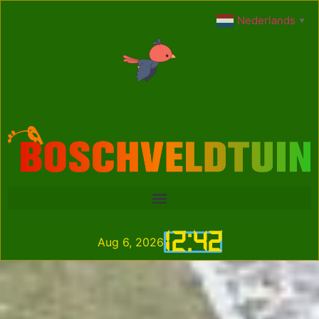
Nederlands
▼
12
:
42
Aug 6, 2026