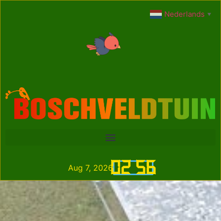
Nederlands
▼
02
:
56
Aug 7, 2026