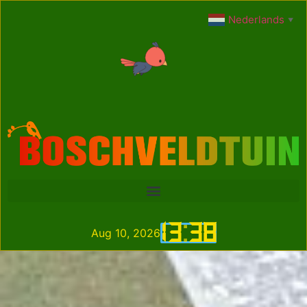
Nederlands
▼
13
:
38
Aug 10, 2026