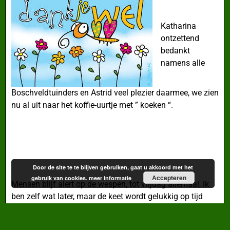
Katharina
ontzettend
bedankt
namens alle
Boschveldtuinders en Astrid veel plezier daarmee, we zien
nu al uit naar het koffie-uurtje met ” koeken “.
Door de site te te blijven gebruiken, gaat u akkoord met het
Accepteren
gebruik van cookies.
meer informatie
Mensen blijf alert op de wespen, tot vrijdag allemaal, ik
ben zelf wat later, maar de keet wordt gelukkig op tijd
opengemaakt door Saskia.
Tuingroetjes, Jeanne