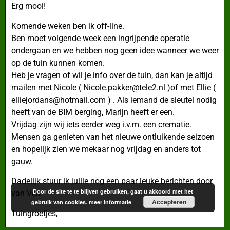
Erg mooi!
Komende weken ben ik off-line.
Ben moet volgende week een ingrijpende operatie
ondergaan en we hebben nog geen idee wanneer we weer
op de tuin kunnen komen.
Heb je vragen of wil je info over de tuin, dan kan je altijd
mailen met Nicole ( Nicole.pakker@tele2.nl )of met Ellie (
elliejordans@hotmail.com ) . Als iemand de sleutel nodig
heeft van de BIM berging, Marijn heeft er een.
Vrijdag zijn wij iets eerder weg i.v.m. een crematie.
Mensen ga genieten van het nieuwe ontluikende seizoen
en hopelijk zien we mekaar nog vrijdag en anders tot
gauw.
Dadelijk stuur ik jullie nog een paar leuke berichten door
Door de site te te blijven gebruiken, gaat u akkoord met het
van Velt.
Accepteren
gebruik van cookies.
meer informatie
Tuingroetjes,