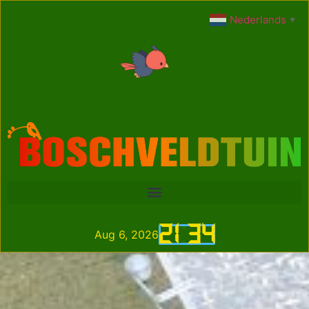
Nederlands
▼
21
:
34
Aug 6, 2026