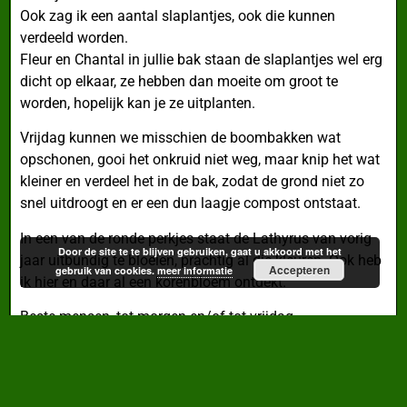
Ook zag ik een aantal slaplantjes, ook die kunnen
verdeeld worden.
Fleur en Chantal in jullie bak staan de slaplantjes wel erg
dicht op elkaar, ze hebben dan moeite om groot te
worden, hopelijk kan je ze uitplanten.
Vrijdag kunnen we misschien de boombakken wat
opschonen, gooi het onkruid niet weg, maar knip het wat
kleiner en verdeel het in de bak, zodat de grond niet zo
snel uitdroogt en er een dun laagje compost ontstaat.
In een van de ronde perkjes staat de Lathyrus van vorig
Door de site te te blijven gebruiken, gaat u akkoord met het
jaar uitbundig te bloeien, prachtig al die kleuren. Ook heb
Accepteren
gebruik van cookies.
meer informatie
ik hier en daar al een korenbloem ontdekt.
Beste mensen, tot morgen en/of tot vrijdag,
tuingroetjes,
Jeanne