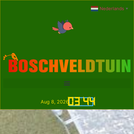
Nederlands
▼
03
:
44
Aug 8, 2026